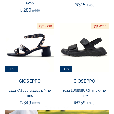
מולטי
₪
315
₪
450
₪
280
₪
350
מבצע קיץ
מבצע קיץ
-30%
-30%
GIOSEPPO
GIOSEPPO
סנדלי נוחות LUNENBURG בצבע
סנדלים מעוצבים KASULU בצבע
שחור
שחור
₪
349
₪
259
₪
499
₪
370
נעלי Caprice