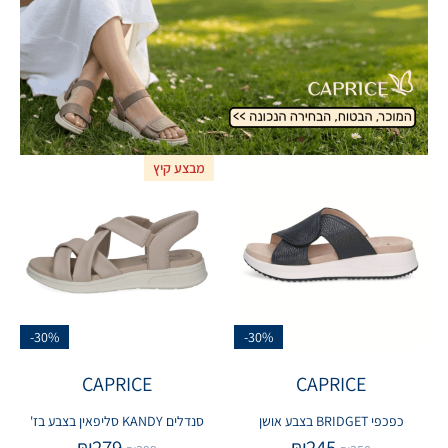
מבצע קיץ
-30%
-30%
CAPRICE
CAPRICE
כפכפי BRIDGET בצבע אושן
סנדלים KANDY סליפאין בצבע בז'
₪
279
₪
245