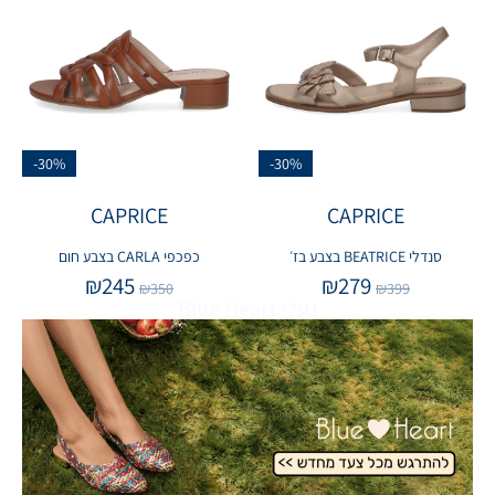
-30%
-30%
CAPRICE
CAPRICE
סנדלי BEATRICE בצבע בז׳
כפכפי CARLA בצבע חום
₪
245
₪
279
₪
350
₪
399
נעלי Blue Heart