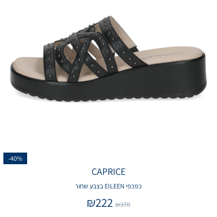
-40%
CAPRICE
כפכפי EILEEN בצבע שחור
₪
222
₪
370