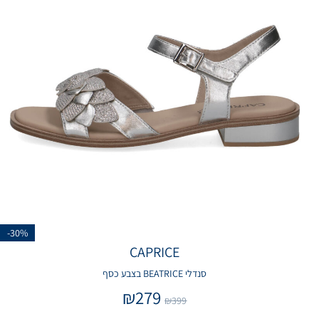
-30%
CAPRICE
סנדלי BEATRICE בצבע כסף
₪
279
₪
399