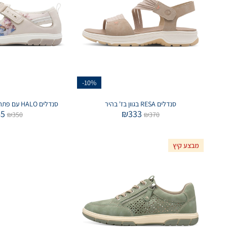
-10%
סנדלים RESA בגוון בז' בהיר
סנדלים HALO עם פתחים בצבע בז' פרחוני
45
₪
333
₪
350
₪
370
מבצע קיץ