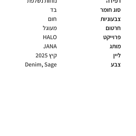
רפידה
נוחות נשלפת
סוג חומר
בד
צבעוניות
חום
חרטום
מעוגל
פרוייקט
HALO
מותג
JANA
ליין
קיץ 2025
צבע
Sage
,
Denim