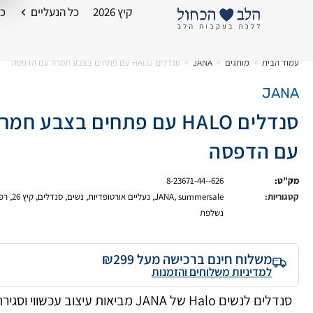
קיץ 2026
כל הנעליים
כל
עמוד הבית
>
מותגים
>
JANA
>
סנדלים HALO עם פתחים בצבע חמרה עם הדפסה
JANA
סנדלים HALO עם פתחים בצבע חמ
עם הדפסה
מק"ט:
8-23671-44--626
קטגוריות:
summersale
,
JANA
,
נעליים אורטופדיות
,
נשים
,
סנדלים
,
קיץ 26
,
רפ
נשלפת
משלוח חינם ברכישה מעל ₪299
למדיניות משלוחים והזמנות
סנדלים לנשים Halo של JANA מביאות עיצוב עכשווי וסגי