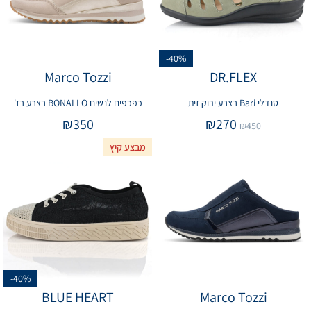
-40%
Marco Tozzi
DR.FLEX
סנדלי Bari בצבע ירוק זית
כפכפים לנשים BONALLO בצבע בז'
₪
350
₪
270
₪
450
מבצע קיץ
-40%
BLUE HEART
Marco Tozzi