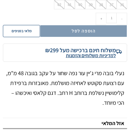
42
41
40
39
38
37
36
+
-
הוספה לסל
מלאי בסניפים
משלוח חינם ברכישה מעל ₪299
למדיניות משלוחים והזמנות
נעלי בובה מרי ג'יין עור נפה שחור על עקב בגובה 48 מ"מ,
עם רצועת סקוטש לאחיזה מושלמת. מאובזרות ברפידת
קלימושיין נשלפת ברוחב H רחב. דגם קלאסי ואיכשהו –
הכי מיוחד.
אזל המלאי