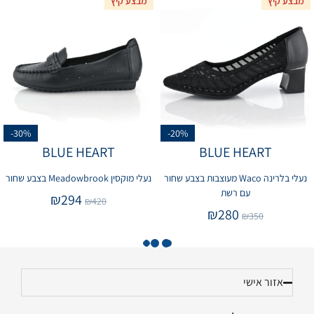
מבצע קיץ
מבצע קיץ
-30%
-20%
BLUE HEART
BLUE HEART
נעלי בלרינה Waco מעוצבות בצבע שחור
נעלי מוקסין Meadowbrook בצבע שחור
עם רשת
₪
294
₪
420
₪
280
₪
350
אזור אישי