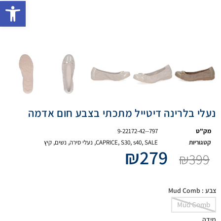
פתח 
נעלי בלרינה דיטייל מתכתי בצבע חום אדמה
מק"ט
9-22172-42--797
קטגוריות
SALE
,
s40
,
S30
,
CAPRICE
,
נעלי סירה
,
נשים
,
קיץ
₪
279
₪
399
צבע
: Mud Comb
Mud Comb
מידה