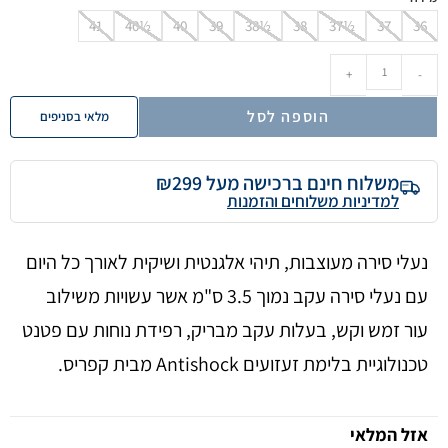
41
40½
40
39
38½
38
37½
37
36
+
-
הוספה לסל
מלאי בסניפים
משלוח חינם ברכישה מעל ₪299
למדיניות משלוחים והזמנות
נעלי סירה מעוצבות, תיהי אלגנטית ושיקית לאורך כל היום
עם נעלי סירה עקב נמוך 3.5 ס"מ אשר עשויות משילוב
עור זמש וקש, בעלות עקב מבריק, רפידת נוחות עם פטנט
טכנולוגיית בלימת זעזועים Antishock מבית קפריס.
אזל המלאי