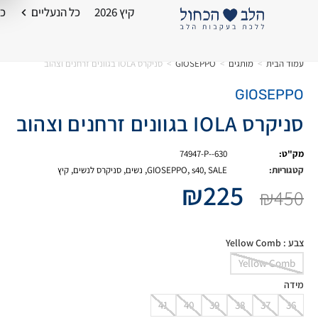
קיץ 2026
כל הנעליים
כל
עמוד הבית
>
מותגים
>
GIOSEPPO
>
סניקרס IOLA בגוונים זרחנים וצהוב
GIOSEPPO
סניקרס IOLA בגוונים זרחנים וצהוב
מק"ט:
74947-P--630
קטגוריות:
SALE
,
s40
,
GIOSEPPO
,
נשים
,
סניקרס לנשים
,
קיץ
₪
225
₪
450
צבע
: Yellow Comb
Yellow Comb
מידה
41
40
39
38
37
36