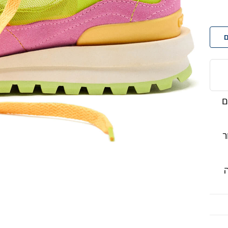
ם
עם
ר
ה