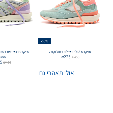
-50%
סניקרס IOLA בשילוב כחול וקורל
₪
225
450
₪
פסט
15
₪
450
אולי תאהבי גם