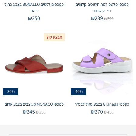
כפכפי פלטפורמה חיתוכים קלועים
כפכפים לנשים BONALLO בצבע כחול
בצבע שחור
כהה
₪
350
₪
239
₪
399
מבצע קיץ
-30%
-40%
כפכפי Granada בצבע סגול לבנדר
כפכפי MONACO מעוצבים בצבע אדום
₪
245
₪
270
₪
350
₪
450