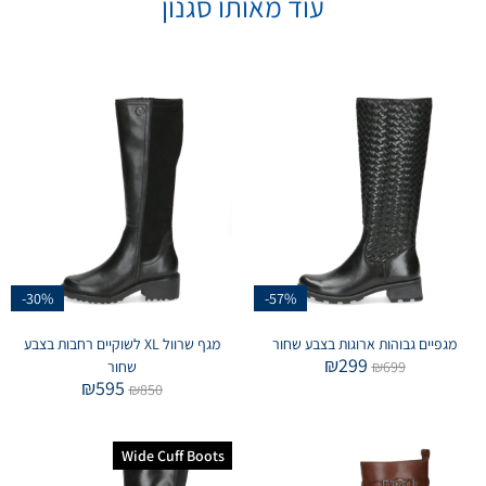
עוד מאותו סגנון
-30%
-57%
מגפיים גבוהות ארוגות בצבע שחור
מגף שרוול XL לשוקיים רחבות בצבע
₪
299
699
₪
שחור
₪
595
₪
850
Wide Cuff Boots