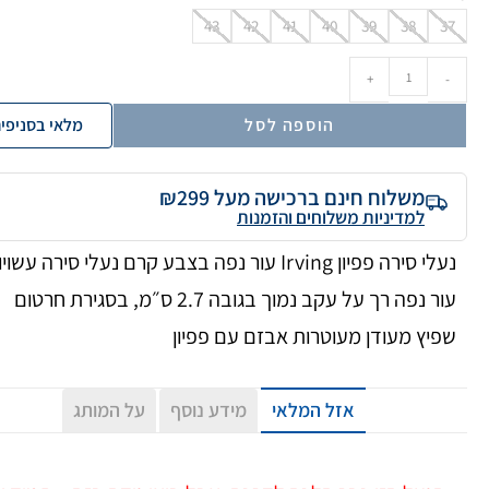
43
42
41
40
39
38
37
+
-
הוספה לסל
מלאי בסניפי
משלוח חינם ברכישה מעל ₪299
למדיניות משלוחים והזמנות
נעלי סירה פפיון Irving עור נפה בצבע קרם נעלי סירה עשוי
עור נפה רך על עקב נמוך בגובה 2.7 ס״מ, בסגירת חרטום
שפיץ מעודן מעוטרות אבזם עם פפיון
אזל המלאי
מידע נוסף
על המותג