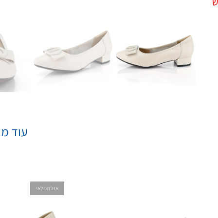
ש
עוד מא
אזל המלאי