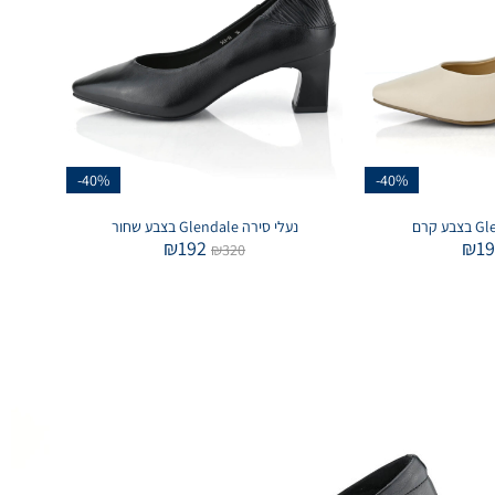
-40%
-40%
נעלי סירה Glendale בצבע שחור
₪
192
₪
1
₪
320