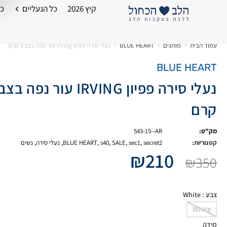
קיץ 2026
כל הנעליים
כל
עמוד הבית
>
מותגים
>
BLUE HEART
>
נעלי סירה פפיון Irving עור נפה בצבע קרם
BLUE HEART
נעלי סירה פפיון IRVING עור נפה 
קרם
מק"ט:
543-15--AR
קטגוריות:
secret2
,
sec1
,
SALE
,
s40
,
BLUE HEART
,
נעלי סירה
,
נשים
₪
210
₪
350
צבע
: White
White
מידה