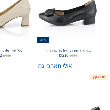
-40%
נעלי סירה פפיון Irving עור נפה שחור
נעלי סירה Glendale בצבע קרם
92
₪
210
₪
320
₪
350
אולי תאהבי גם
מבצע קיץ