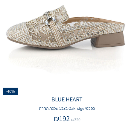
-40%
BLUE HEART
כפכפי Oakridge בצבע שמנת תחרה
₪
192
₪
320