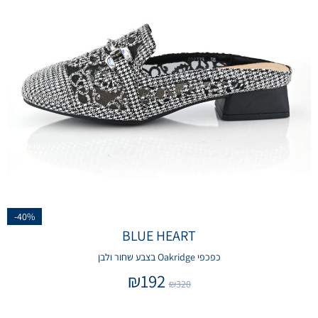
-40%
BLUE HEART
כפכפי Oakridge בצבע שחור ולבן
₪
192
₪
320