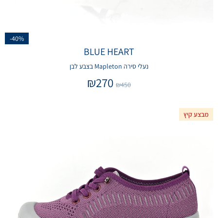
-40%
BLUE HEART
נעלי סירה Mapleton בצבע לבן
₪
270
₪
450
מבצע קיץ