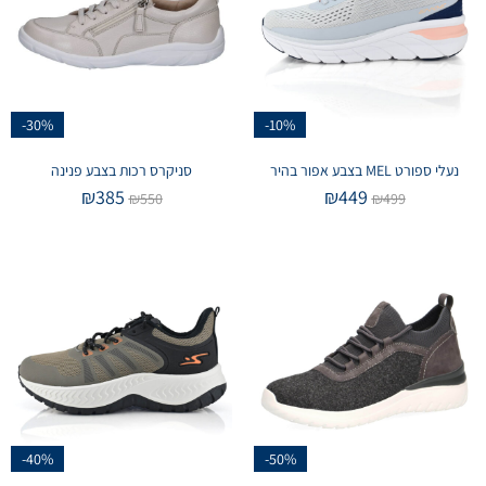
-30%
-10%
נעלי ספורט MEL בצבע אפור בהיר
סניקרס רכות בצבע פנינה
₪
385
₪
449
₪
550
₪
499
-40%
-50%