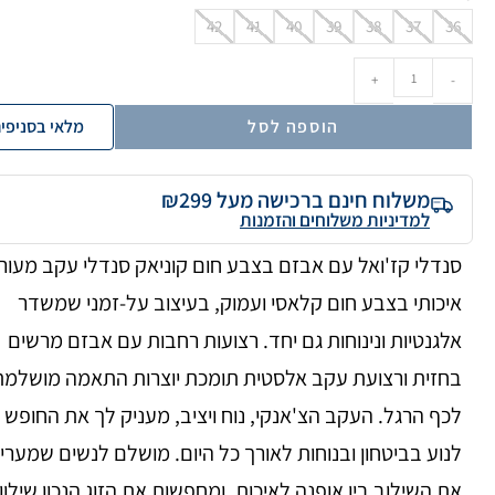
42
41
40
39
38
37
36
+
-
הוספה לסל
מלאי בסניפי
משלוח חינם ברכישה מעל ₪299
למדיניות משלוחים והזמנות
סנדלי קז'ואל עם אבזם בצבע חום קוניאק סנדלי עקב מעור
איכותי בצבע חום קלאסי ועמוק, בעיצוב על-זמני שמשדר
אלגנטיות ונינוחות גם יחד. רצועות רחבות עם אבזם מרשים
בחזית ורצועת עקב אלסטית תומכת יוצרות התאמה מושלמת
לכף הרגל. העקב הצ'אנקי, נוח ויציב, מעניק לך את החופש
לנוע בביטחון ובנוחות לאורך כל היום. מושלם לנשים שמערי
את השילוב בין אופנה לאיכות, ומחפשות את הזוג הנכון שילוו