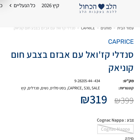
קיץ 2026
כל הנעליים
כל
עמוד הבית
>
מותגים
>
CAPRICE
>
סנדלי קז'ואל עם אבזם בצבע חום קוניאק
CAPRICE
סנדלי קז'ואל עם אבזם בצבע חום
קוניאק
מק"ט:
9-28205-44--434
קטגוריות:
SALE
,
S30
,
CAPRICE
,
בסט סלרס
,
נשים
,
סנדלים
,
קיץ
₪
319
₪
399
צבע
: Cognac Nappa
Cognac Nappa
מידה