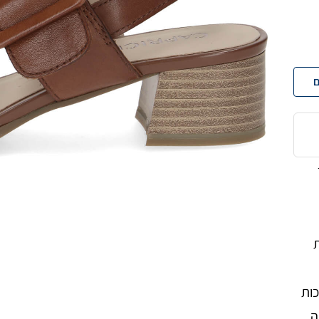
ם
כות
ה