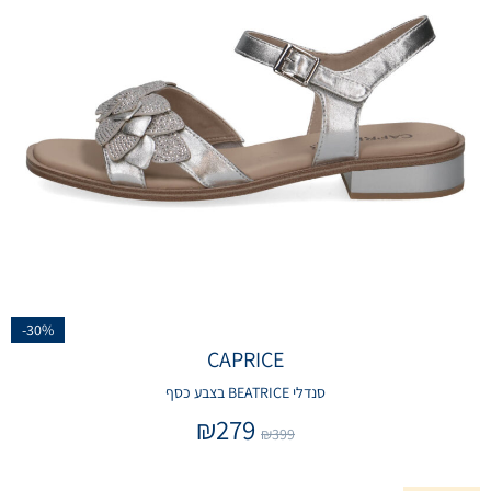
-30%
CAPRICE
סנדלי BEATRICE בצבע כסף
₪
279
₪
399