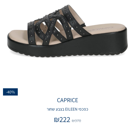
-40%
CAPRICE
כפכפי EILEEN בצבע שחור
₪
222
₪
370