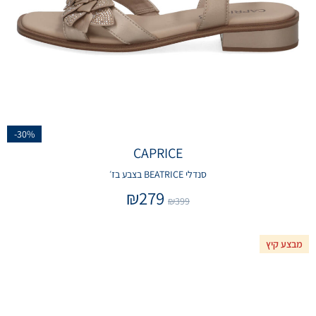
-30%
CAPRICE
סנדלי BEATRICE בצבע בז׳
₪
279
₪
399
מבצע קיץ