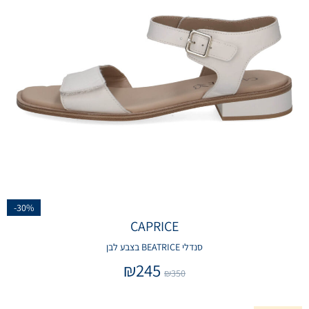
-30%
CAPRICE
סנדלי BEATRICE בצבע לבן
₪
245
₪
350