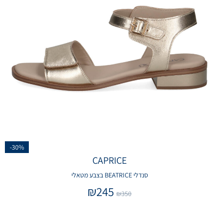
-30%
CAPRICE
סנדלי BEATRICE בצבע מטאלי
₪
245
₪
350