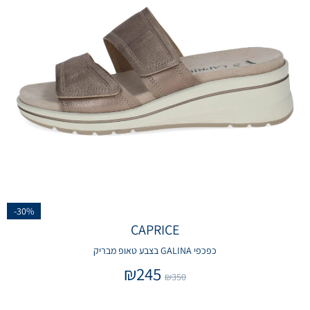
-30%
CAPRICE
כפכפי GALINA בצבע טאופ מבריק
₪
245
₪
350