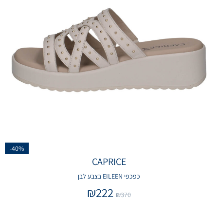
-40%
CAPRICE
כפכפי EILEEN בצבע לבן
₪
222
₪
370