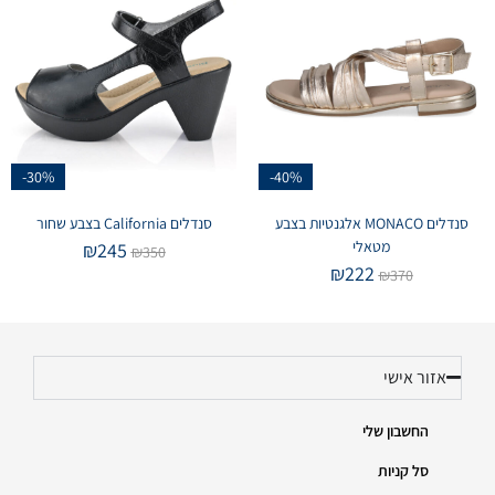
-30%
-40%
סנדלים MONACO אלגנטיות בצבע
סנדלים California בצבע שחור
מטאלי
₪
245
₪
350
₪
222
₪
370
אזור אישי
החשבון שלי
סל קניות