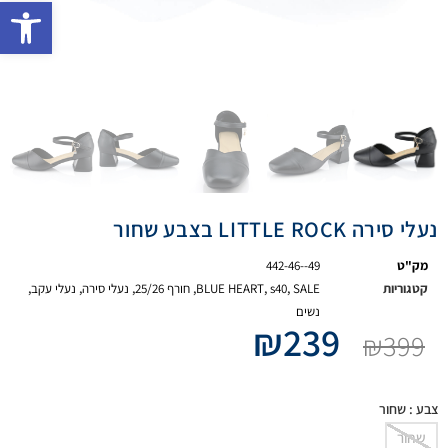
פתח 
נעלי סירה LITTLE ROCK בצבע שחור
מק"ט
442-46--49
קטגוריות
SALE
,
s40
,
BLUE HEART
,
חורף 25/26
,
נעלי סירה
,
נעלי עקב
,
נשים
₪
239
₪
399
צבע
: שחור
שחור