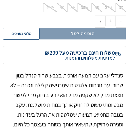
40½
40
39
38½
38
37½
37
+
-
הוספה לסל
מלאי בסניפים
משלוח חינם ברכישה מעל ₪299
למדיניות משלוחים והזמנות
סנדלי עקב עם רצועה אורכית בצבע שחור סנדל בגוון
שחור, עם נוכחות אלגנטית שמרגישה קלילה ונכונה – לא
נוצצת מדי, לא שקטה מדי. הוא יודע בדיוק מתי למשוך
מבט ומתי פשוט להחזיק אותך בנוחות מושלמת. עקב
בגובה מחמיא, רצועות שמלטפות את הרגל בעדינות,
וסגירה מדויקת שתשאיר אותך בטוחה בעצמך כל היום.