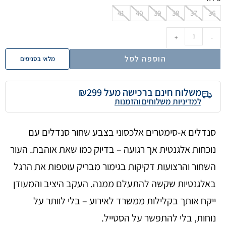
41
40
39
38
37
36
+
-
הוספה לסל
מלאי בסניפים
משלוח חינם ברכישה מעל ₪299
למדיניות משלוחים והזמנות
סנדלים א-סימטרים אלכסוני בצבע שחור סנדלים עם
נוכחות אלגנטית אך רגועה – בדיוק כמו שאת אוהבת. העור
השחור והרצועות דקיקות בגימור מבריק עוטפות את הרגל
באלגנטיות שקשה להתעלם ממנה. העקב היציב והמעודן
ייקח אותך בקלילות ממשרד לאירוע – בלי לוותר על
נוחות, בלי להתפשר על הסטייל.