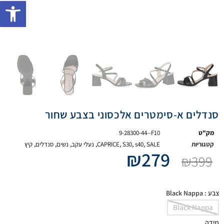
פתח 
סנדלים א-סימטרים אלכסוני בצבע שחור
מק"ט
9-28300-44--F10
קטגוריות
SALE
,
s40
,
S30
,
CAPRICE
,
נעלי עקב
,
נשים
,
סנדלים
,
קיץ
₪
279
₪
399
צבע
: Black Nappa
Black Nappa
מידה