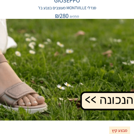
GIOSEPPO
סנדלי MONTVILLE מעוצבים בצבע בז'
₪
280
₪
350
נעלי CAPRICE
מבצע קיץ