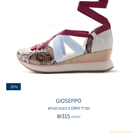
-30%
GIOSEPPO
סנדלי ILORIN בצבע מנוחש
₪
315
₪
450