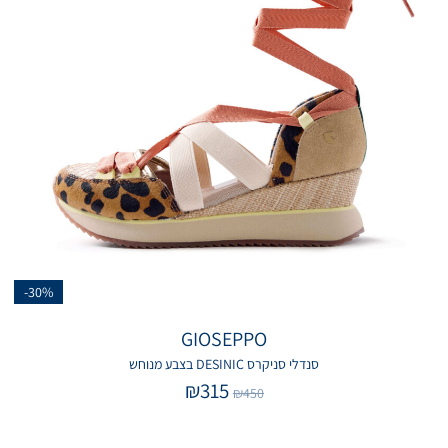
-30%
GIOSEPPO
סנדלי סניקרס DESINIC בצבע מנוחש
₪
315
₪
450