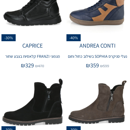
-30%
-40%
CAPRICE
ANDREA CONTI
נעלי סניקרס SOPHIA בשילוב כחול וחום
מגפוני FRANZI קלאסיות בצבע שחור
₪
329
₪
359
₪
470
₪
599
-30%
-30%