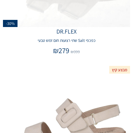
-30%
DR.FLEX
כפכפי Salt שתי רצועות חום זמש טבעי
₪
279
₪
399
מבצע קיץ