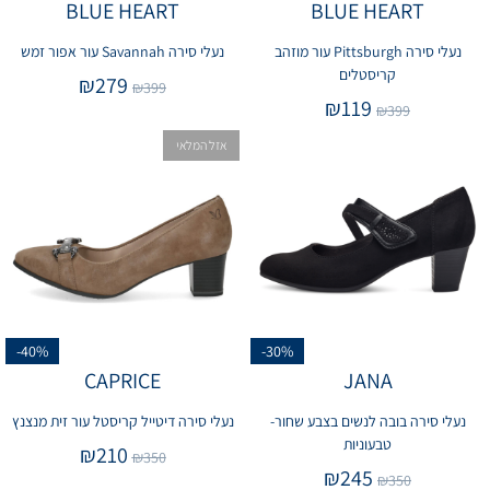
BLUE HEART
BLUE HEART
נעלי סירה Pittsburgh עור מוזהב
נעלי סירה Savannah עור אפור זמש
קריסטלים
₪
279
₪
399
₪
119
₪
399
אזל המלאי
-40%
-30%
CAPRICE
JANA
נעלי סירה בובה לנשים בצבע שחור-
נעלי סירה דיטייל קריסטל עור זית מנצנץ
טבעוניות
₪
210
₪
350
₪
245
₪
350