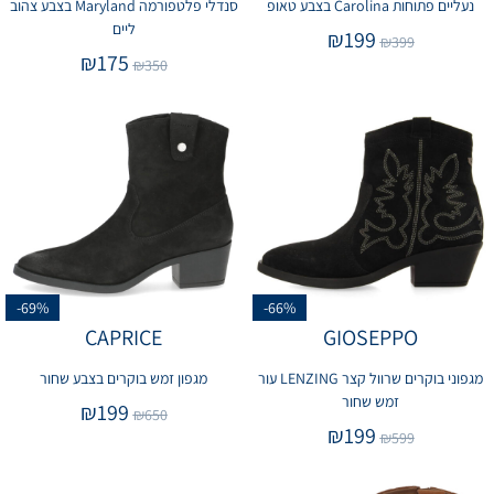
נעליים פתוחות Carolina בצבע טאופ
סנדלי פלטפורמה Maryland בצבע צהוב
ליים
₪
199
₪
399
₪
175
₪
350
-69%
-66%
CAPRICE
GIOSEPPO
מגפוני בוקרים שרוול קצר LENZING עור
מגפון זמש בוקרים בצבע שחור
זמש שחור
₪
199
₪
650
₪
199
₪
599