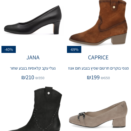
-40%
-69%
JANA
CAPRICE
מגפי בוקרים חרטום שפיץ בצבע חום אגוז
נעלי עקב קלאסיות בצבע שחור
₪
210
₪
199
₪
350
₪
650