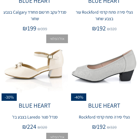
BLUE HEART
BLUE HEART
נעלי סירה פתח קדמי Rockford עור
סנדל עקב חרטום מחודד Calgary בצבע
בצבע שחור
שחור
₪
199
₪
192
₪
399
₪
320
אזל המלאי
-30%
-40%
BLUE HEART
BLUE HEART
נעלי סירה פתח קדמי Rockford
סנדל סגור Laredo בצבע בז'
₪
224
₪
192
₪
320
₪
320
אזל המלאי