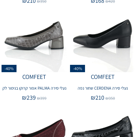
₪
210
₪
168
₪
350
₪
420
-40%
-40%
COMFEET
COMFEET
נעלי סירה CERDENA שחור נפה
נעלי סירה PALMA אפור קרוקו בגימור לק
₪
239
₪
210
₪
399
₪
350