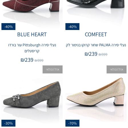
-40%
-40%
BLUE HEART
COMFEET
נעלי סירה PALMA שחור קרוקו בגימור לק
נעלי סירה Pittsburgh עור בורדו
קריסטלים
₪
239
₪
399
₪
239
₪
399
אזל המלאי
אזל המלאי
-30%
-70%