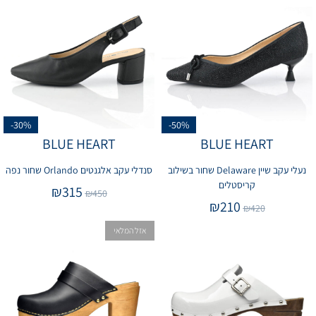
-30%
-50%
BLUE HEART
BLUE HEART
נעלי עקב שיין Delaware שחור בשילוב
סנדלי עקב אלגנטים Orlando שחור נפה
קריסטלים
₪
315
₪
450
₪
210
₪
420
אזל המלאי