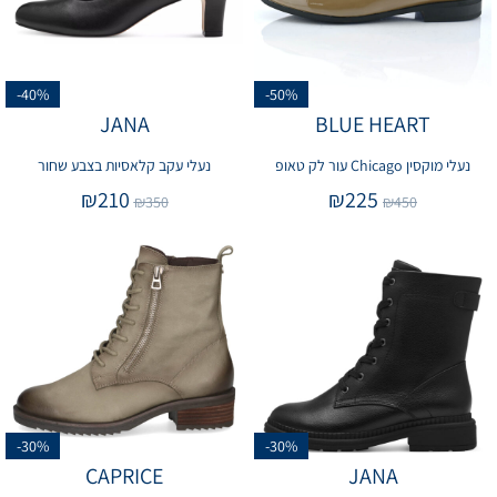
-40%
-50%
JANA
BLUE HEART
נעלי מוקסין Chicago עור לק טאופ
נעלי עקב קלאסיות בצבע שחור
₪
210
₪
225
₪
350
₪
450
-30%
-30%
CAPRICE
JANA