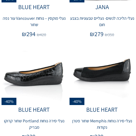
BLUE HEART
JANA
נעלי הליכה לנשים- נעליים טבעוניות בצבע
נעלי מוקסין – נוחות Vancouver עור נפה
חום
שחור
₪
294
₪
279
₪
420
₪
350
-40%
-40%
BLUE HEART
BLUE HEART
נעלי סירה נוחות Memphis שחור פטרן
נעלי סירה נוחות Portland שחור קרוקו
נקודות
מבריק