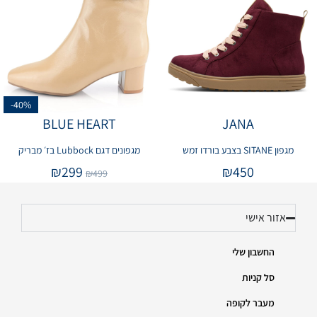
-40%
BLUE HEART
JANA
מגפון SITANE בצבע בורדו זמש
מגפונים דגם Lubbock בז׳ מבריק
₪
299
₪
450
₪
499
אזור אישי
החשבון שלי
סל קניות
מעבר לקופה