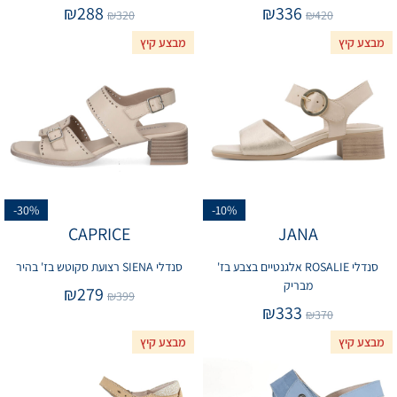
₪
288
₪
336
₪
320
₪
420
מבצע קיץ
מבצע קיץ
-30%
-10%
CAPRICE
JANA
סנדלי ROSALIE אלגנטיים בצבע בז'
סנדלי SIENA רצועת סקוטש בז' בהיר
מבריק
₪
279
₪
399
₪
333
₪
370
מבצע קיץ
מבצע קיץ