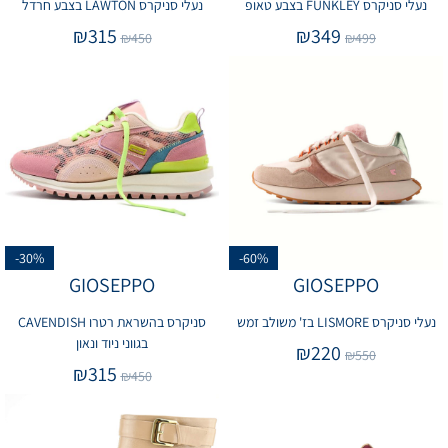
נעלי סניקרס FUNKLEY בצבע טאופ
נעלי סניקרס LAWTON בצבע חרדל
₪
315
₪
349
₪
450
₪
499
-30%
-60%
GIOSEPPO
GIOSEPPO
נעלי סניקרס LISMORE בז' משולב זמש
סניקרס בהשראת רטרו CAVENDISH
בגווני ניוד ונאון
₪
220
₪
550
₪
315
₪
450