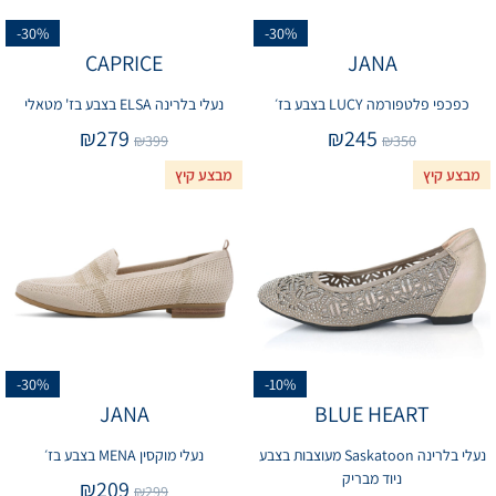
-30%
-30%
CAPRICE
JANA
כפכפי פלטפורמה LUCY בצבע בז׳
נעלי בלרינה ELSA בצבע בז' מטאלי
₪
279
₪
245
₪
399
₪
350
מבצע קיץ
מבצע קיץ
-30%
-10%
JANA
BLUE HEART
נעלי בלרינה Saskatoon מעוצבות בצבע
נעלי מוקסין MENA בצבע בז׳
ניוד מבריק
₪
209
₪
299