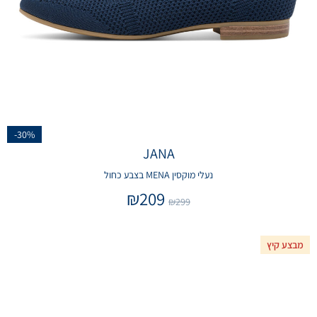
-30%
JANA
נעלי מוקסין MENA בצבע כחול
₪
209
₪
299
מבצע קיץ