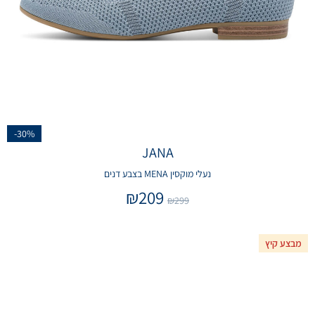
-30%
JANA
נעלי מוקסין MENA בצבע דנים
₪
209
₪
299
מבצע קיץ