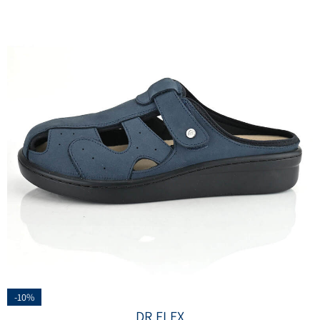
-10%
DR.FLEX