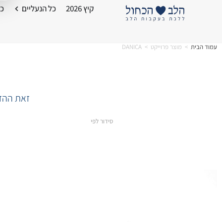
קיץ 2026
כל הנעליים
כל
עמוד הבית
>
מוצר פרוייקט
>
DANICA
זאת ההזד
סידור לפי