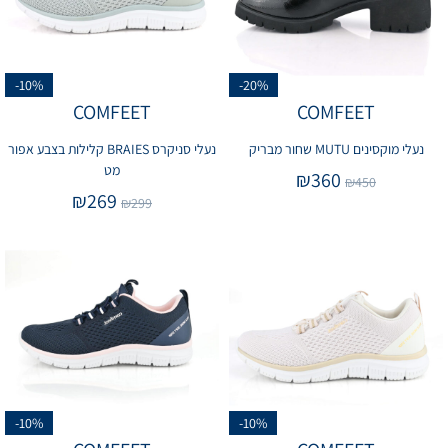
-10%
-20%
COMFEET
COMFEET
נעלי מוקסינים MUTU שחור מבריק
נעלי סניקרס BRAIES קלילות בצבע אפור
מט
₪
360
₪
450
₪
269
₪
299
-10%
-10%