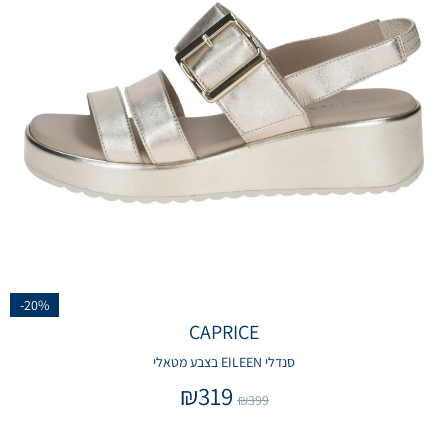
-20%
CAPRICE
סנדלי EILEEN בצבע מטאלי
₪
319
₪
399