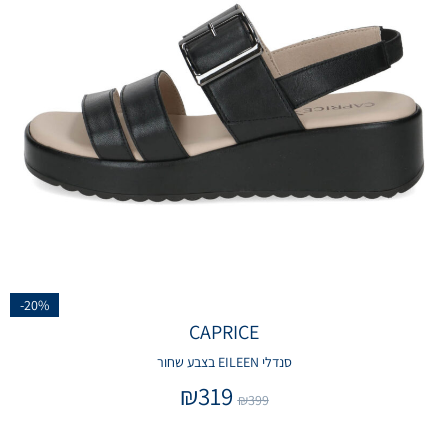
-20%
CAPRICE
סנדלי EILEEN בצבע שחור
₪
319
₪
399