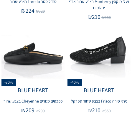
נעלי מוקסין Monterey בצבע שחור אבני
סנדל סגור Laredo בצבע שחור
יהלומים
₪
224
₪
320
₪
210
₪
350
-30%
-40%
BLUE HEART
BLUE HEART
נעלי סירה Frisco בצבע שחור ספרקל
כפכפים סגורים Cheyenne בצבע שחור
₪
209
₪
210
₪
299
₪
350