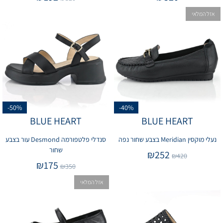
אזל המלאי
-50%
-40%
BLUE HEART
BLUE HEART
נעלי מוקסין Meridian בצבע שחור נפה
סנדלי פלטפורמה Desmond עור בצבע
שחור
₪
252
₪
420
₪
175
₪
350
אזל המלאי