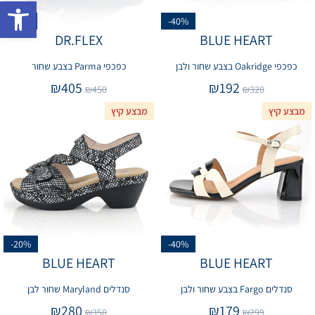
פתח 
-10%
-40%
DR.FLEX
BLUE HEART
כפכפי Oakridge בצבע שחור ולבן
כפכפי Parma בצבע שחור
₪
405
₪
192
₪
450
₪
320
מבצע קיץ
מבצע קיץ
-20%
-40%
BLUE HEART
BLUE HEART
סנדלים Fargo בצבע שחור ולבן
סנדלים Maryland שחור לבן
₪
280
₪
179
₪
350
₪
299