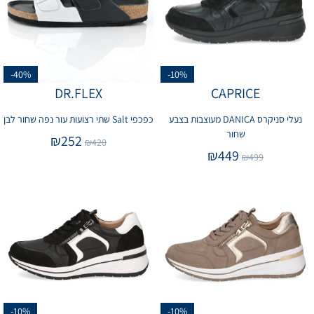
-40%
-10%
DR.FLEX
CAPRICE
נעלי סניקרס DANICA מעוצבות בצבע
כפכפי Salt שתי רצועות עור נפה שחור לבן
שחור
₪
252
₪
420
₪
449
₪
499
-10%
-10%