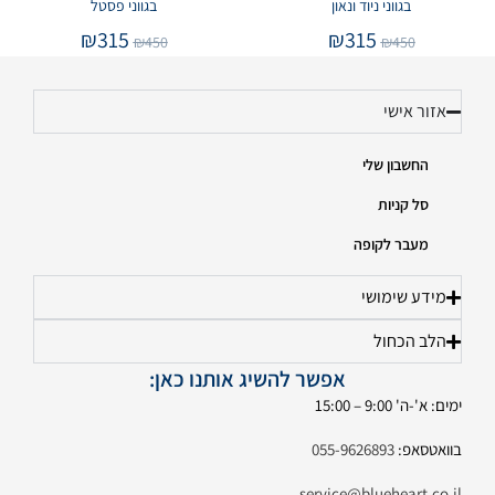
בגווני ניוד ונאון
בגווני פסטל
₪
315
₪
315
₪
450
₪
450
אזור אישי
החשבון שלי
סל קניות
מעבר לקופה
מידע שימושי
הלב הכחול
אפשר להשיג אותנו כאן:
ימים: א'-ה' 9:00 – 15:00
בוואטסאפ:
055-9626893
service@blueheart.co.il