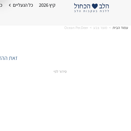
קיץ 2026
כל הנעליים
כל
עמוד הבית
>
מוצר צבע
>
Ocean Per.Deer
זאת ההזד
סידור לפי