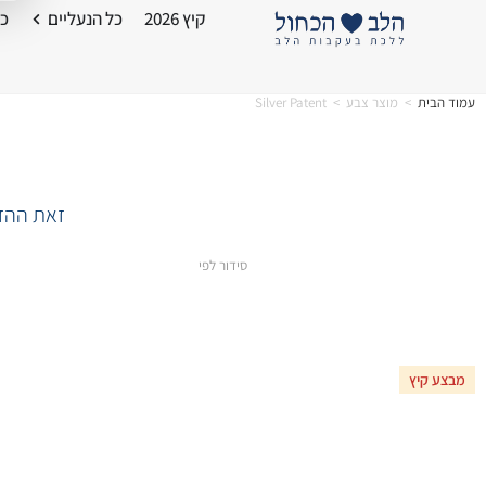
קיץ 2026
כל הנעליים
כל
עמוד הבית
>
מוצר צבע
>
Silver Patent
זאת ההזד
סידור לפי
מבצע קיץ