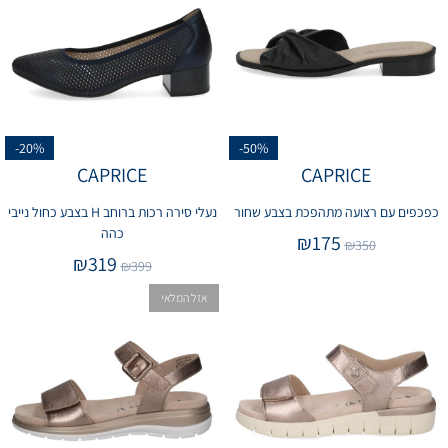
-20%
-50%
CAPRICE
CAPRICE
כפכפים עם רצועה מתהפכת בצבע שחור
נעלי סירה רכות ברוחב H בצבע כחול נייבי
כהה
₪
175
₪
350
₪
319
₪
399
אזל המלאי