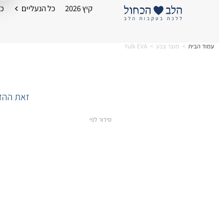
קיץ 2026
כל הנעליים
כל
עמוד הבית
>
מוצר צבע
>
Yulk EVA
זאת ההזד
סידור לפי