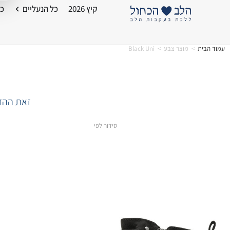
קיץ 2026
כל הנעליים
כל
עמוד הבית
>
מוצר צבע
>
Black Uni
זאת ההזד
סידור לפי