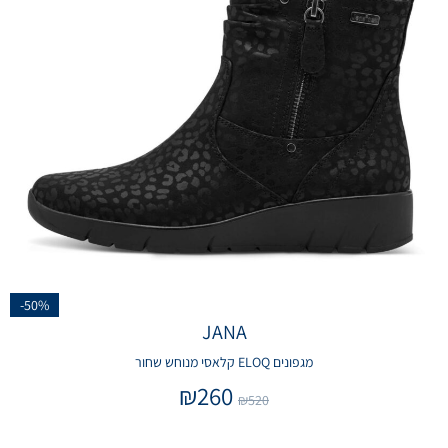
-50%
JANA
מגפונים ELOQ קלאסי מנוחש שחור
₪
260
₪
520