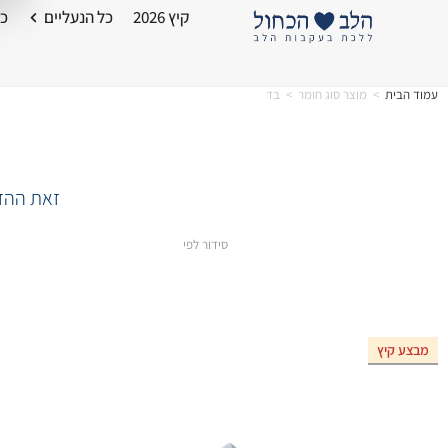
קיץ 2026
כל הנעליים
כל
עמוד הבית
>
מוצר סוג חומר
>
בד
זאת ההזד
סידור לפי
מבצע קיץ
אזל המלאי