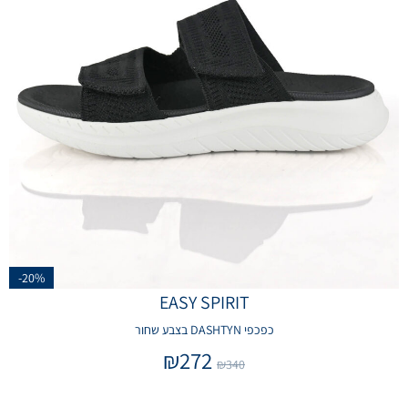
-20%
EASY SPIRIT
כפכפי DASHTYN בצבע שחור
₪
272
₪
340