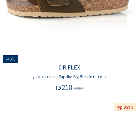
-40%
DR.FLEX
כפכפים Paprika Big Buckle בצבע חום נובוק
₪
210
₪
350
מבצע קיץ