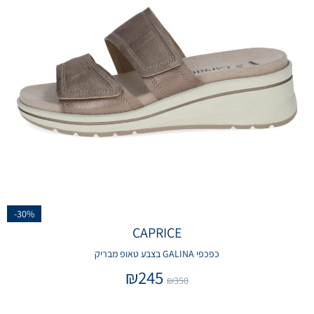
-30%
CAPRICE
כפכפי GALINA בצבע טאופ מבריק
₪
245
₪
350