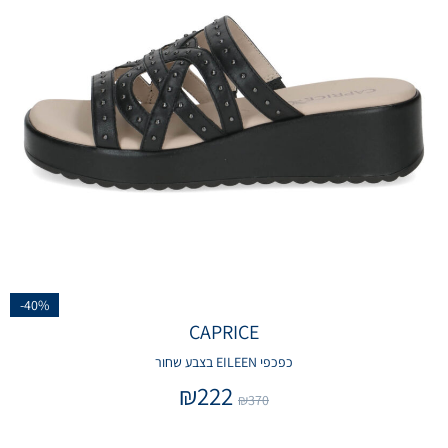
-40%
CAPRICE
כפכפי EILEEN בצבע שחור
₪
222
₪
370