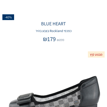
-40%
BLUE HEART
כפכפי Rockland בצבע בהיר
₪
179
₪
299
מבצע קיץ