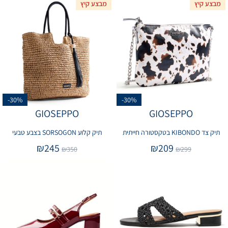
מבצע קיץ
מבצע קיץ
-30%
-30%
GIOSEPPO
GIOSEPPO
תיק צד KIBONDO בטקסטורה חייתית
תיק קלוע SORSOGON בצבע טבעי
₪
245
₪
209
₪
350
₪
299