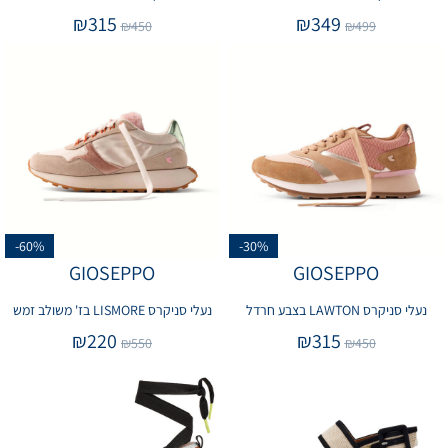
₪
315
₪
349
₪
450
₪
499
-60%
-30%
GIOSEPPO
GIOSEPPO
נעלי סניקרס LAWTON בצבע חרדל
נעלי סניקרס LISMORE בז' משולב זמש
₪
220
₪
315
₪
550
₪
450