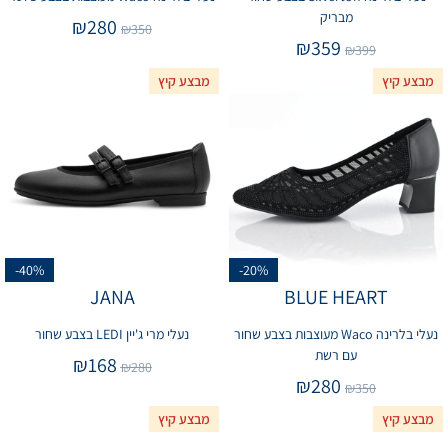
מבריק
₪
280
₪
350
₪
359
₪
399
מבצע קיץ
מבצע קיץ
-40%
-20%
JANA
BLUE HEART
נעלי בלרינה Waco מעוצבות בצבע שחור
נעלי מרי ג'יין LEDI בצבע שחור
עם רשת
₪
168
₪
280
₪
280
₪
350
מבצע קיץ
מבצע קיץ