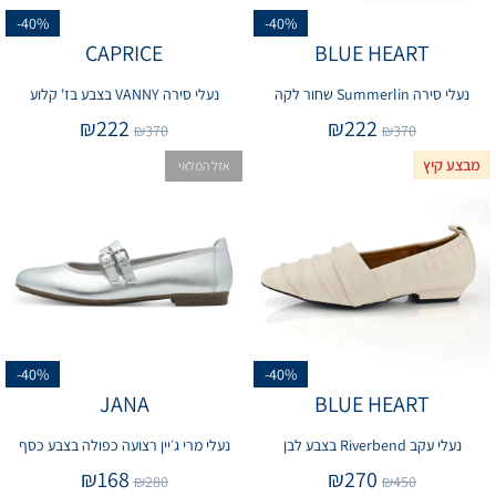
-40%
-40%
CAPRICE
BLUE HEART
נעלי סירה Summerlin שחור לקה
נעלי סירה VANNY בצבע בז' קלוע
₪
222
₪
222
₪
370
₪
370
מבצע קיץ
אזל המלאי
-40%
-40%
JANA
BLUE HEART
נעלי עקב Riverbend בצבע לבן
נעלי מרי ג׳יין רצועה כפולה בצבע כסף
₪
168
₪
270
₪
280
₪
450