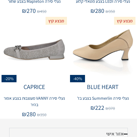
נעלי סירה LEDI בצבע מטאלי קלוע
נעלי סירה Mapleton בצבע שחור
₪
270
₪
280
₪
450
₪
350
מבצע קיץ
מבצע קיץ
-20%
-40%
CAPRICE
BLUE HEART
נעלי סירה Summerlin בצבע בז'
נעלי סירה VANNY מעוצבות בצבע אפור
בהיר
₪
222
₪
370
₪
280
₪
350
אזור אישי