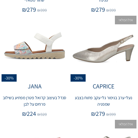
פנינה
שחור מטאלי
₪
279
₪
279
₪
399
₪
399
אזל המלאי
-30%
-30%
JANA
CAPRICE
נעלי ערב בגימור גלי עקב פתוח בצבע
סנדל בעיצוב קז׳ואל פטרן מפתיע בשילוב
שמפניה
פרחים על לבן
₪
224
₪
279
₪
320
₪
399
אזל המלאי