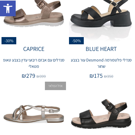
פתח 
-30%
-50%
CAPRICE
BLUE HEART
סנדלי פלטפורמה Desmond עור בצבע
סנדלים עם אבזם ריבועי עדין בצבע טאופ
שחור
מטאלי
₪
279
₪
175
₪
399
₪
350
אזל המלאי