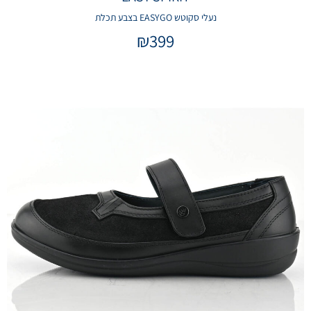
נעלי סקוטש EASYGO בצבע תכלת
₪
399