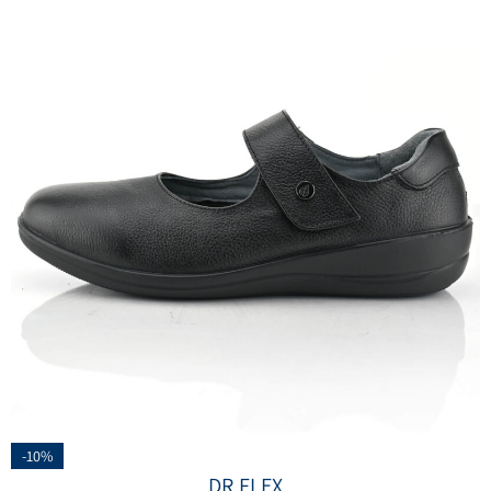
-10%
DR.FLEX