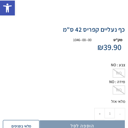
פתח 
כף נעליים קפריס 42 ס"מ
מק"ט
1046--00--00
₪
39.90
צבע
: NO
NO
מידה
: NO
NO
מלאי אזל
+
-
הוספה לסל
מלאי בסניפים