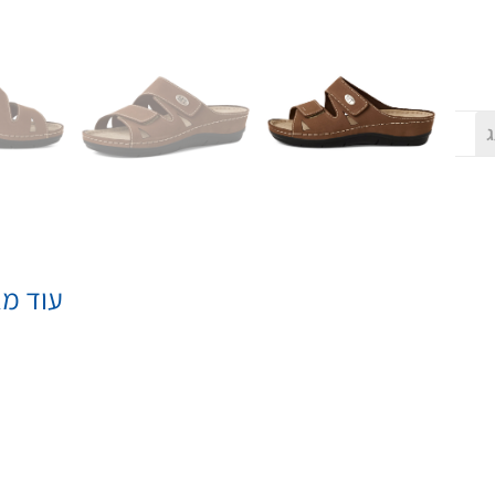
ג
עוד מא