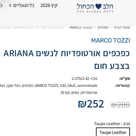
קיץ 2026
כל הנעליים
כל
עמוד הבית
>
מותגים
>
MARCO TOZZI
>
כפכפים אורטופדיות לנשים ARIANA בצבע חום
MARCO TOZZI
כפכפים אורטופדיות לנשים ARIANA
בצבע חום
מק"ט:
2-27512-42--C16
קטגוריות:
summersale
,
SALE
,
S30
,
MARCO TOZZI
,
כפכפים
,
נעלי עקב
,
נעל
אורטופדיות
,
נשים
,
קיץ 26
₪
252
₪
280
צבע
: Taupe Leather
Taupe Leather