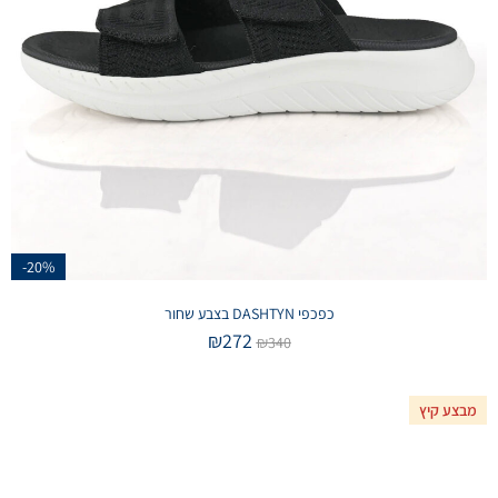
-20%
כפכפי DASHTYN בצבע שחור
₪
272
₪
340
מבצע קיץ