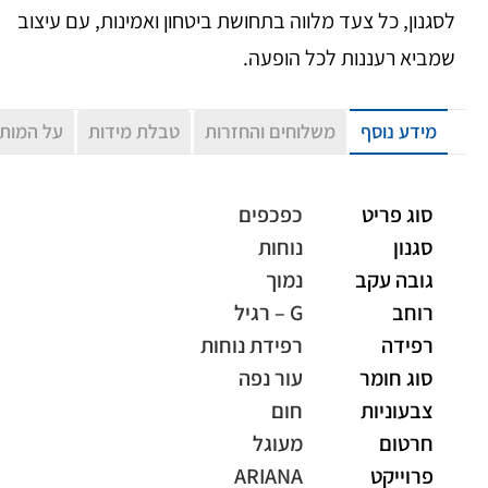
לסגנון, כל צעד מלווה בתחושת ביטחון ואמינות, עם עיצוב
שמביא רעננות לכל הופעה.
מידע נוסף
משלוחים והחזרות
טבלת מידות
על המות
סוג פריט
כפכפים
סגנון
נוחות
גובה עקב
נמוך
רוחב
G – רגיל
רפידה
רפידת נוחות
סוג חומר
עור נפה
צבעוניות
חום
חרטום
מעוגל
פרוייקט
ARIANA