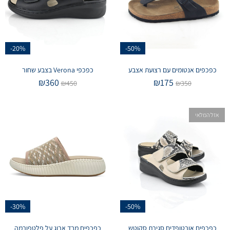
-20%
-50%
כפכפים אנטומים עם רצועת אצבע
כפכפי Verona בצבע שחור
₪
360
₪
175
₪
450
₪
350
אזל המלאי
-30%
-50%
כפכפים אורטופדים סגירת סקוטש
כפכפים מבד ארוג על פלטפורמה