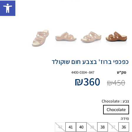
פתח 
כפכפי ברוז' בצבע חום שוקולד
מק"ט
4400-0304--847
₪
360
₪
450
צבע
: Chocolate
Chocolate
מידה
42
41
40
39
38
37
36