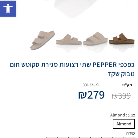
פתח 
כפכפי PEPPER שתי רצועות סגירת סקוטש חום
נובוק שקד
מק"ט
300-32--KI
₪
279
₪
399
צבע
: Almond
Almond
מידה