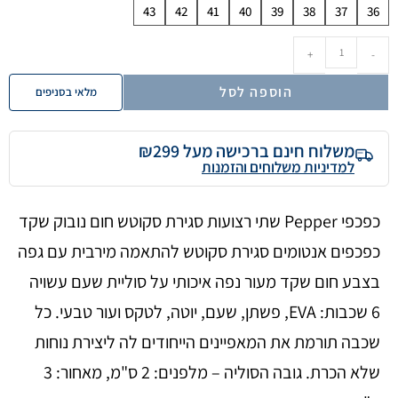
43
42
41
40
39
38
37
36
+
-
הוספה לסל
מלאי בסניפים
משלוח חינם ברכישה מעל ₪299
למדיניות משלוחים והזמנות
כפכפי Pepper שתי רצועות סגירת סקוטש חום נובוק שקד
כפכפים אנטומים סגירת סקוטש להתאמה מירבית עם גפה
בצבע חום שקד מעור נפה איכותי על סוליית שעם עשויה
6 שכבות: EVA, פשתן, שעם, יוטה, לטקס ועור טבעי. כל
שכבה תורמת את המאפיינים הייחודים לה ליצירת נוחות
שלא הכרת. גובה הסוליה – מלפנים: 2 ס"מ, מאחור: 3