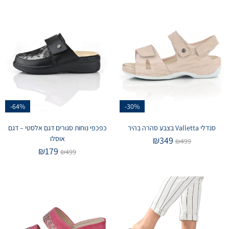
-64%
-30%
סנדלי Valletta בצבע סהרה בהיר
כפכפי נוחות סגורים דגם אלסטי – דגם
אוסלו
₪
349
₪
499
₪
179
₪
499