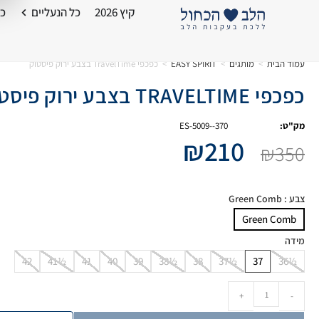
קיץ 2026
כל הנעליים
כל
עמוד הבית
>
מותגים
>
EASY SPIRIT
>
כפכפי TravelTime בצבע ירוק פיסטוק
כפכפי TRAVELTIME בצבע ירוק פיסטוק
מק"ט:
ES-5009--370
₪
210
₪
350
צבע
: Green Comb
Green Comb
מידה
42
41½
41
40
39
38½
38
37½
37
36½
+
-