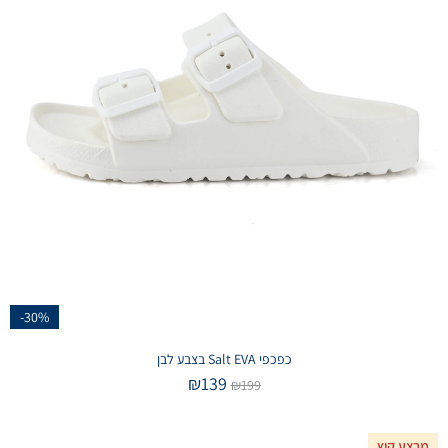
-30%
כפכפי Salt EVA בצבע לבן
₪
139
₪
199
מבצע קיץ