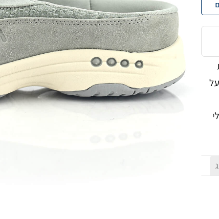
ם
נעל
י
ג